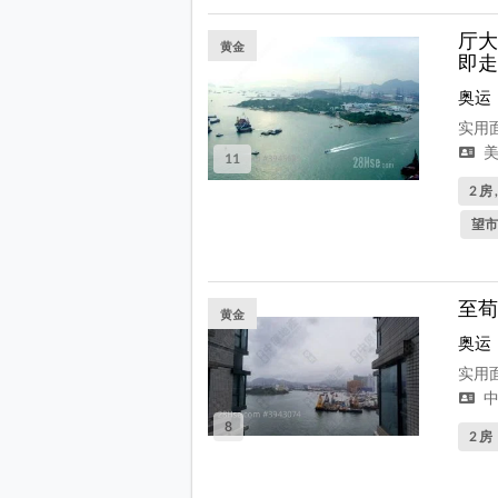
厅大
黄金
即走
奥运
实用面
美
11
2 房 
望市
至荀
黄金
奥运
实用面
中
8
2 房