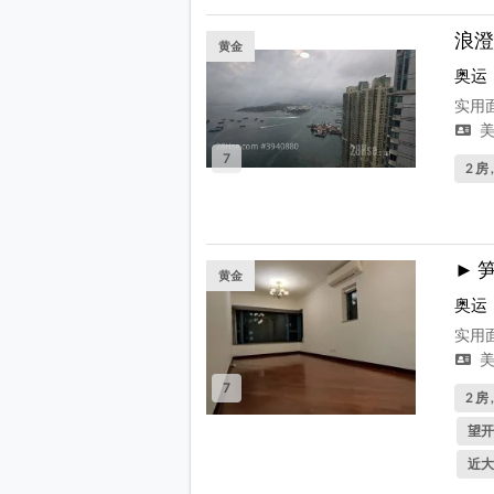
浪澄
黄金
奥运
实用面
美
7
2 房 
► 
黄金
奥运
实用面
美
7
2 房 
望开
近大