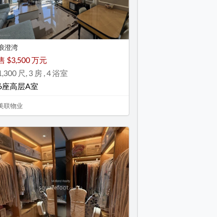
浪澄湾
售 $3,500 万元
1,300 尺, 3 房 , 4 浴室
6座高层A室
美联物业