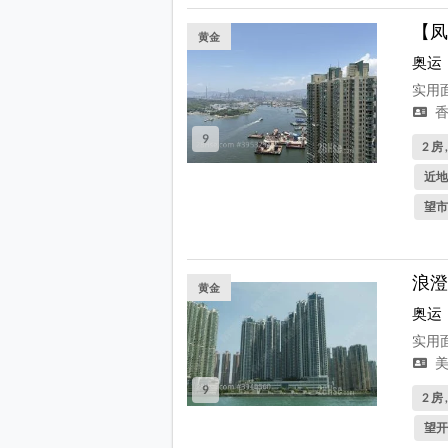
【凤
黄金
奥运
实用面
香
9
2 房 
近地
望市
浪澄
黄金
奥运
实用面
美
9
2 房 
望开