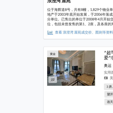
浪澄湾 屋苑
位于海辉道8号，共有8幢，1,829个物
地产于2003年底开始发展，于2006年落成
分单位。已售出的单位于2008年4月开始交楼
位，包括未曾发售的第1、2座，及各座的
查看 浪澄湾 屋苑成交价、图则等资
^超
黄金
爱^
奥运
实用面
美
22
3 房 
望开
连天