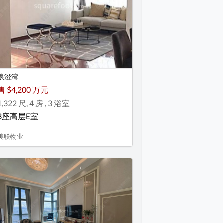
浪澄湾
售 $4,200 万元
1,322 尺, 4 房 , 3 浴室
3座高层E室
美联物业