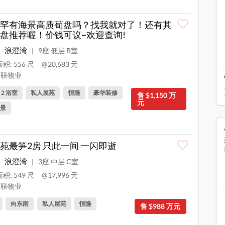
罕有海景高质荀盘吗？找我就对了！还有其
盘推荐喔！价钱可议~欢迎查询!
浪澄湾
9座 低层 B室
|
积: 556 尺
@20,683 元
联物业
, 2 浴室
私人屋苑
恒隆
豪华装修
售 $1,150 万
元
景
苑最笋2房 只此一间 一闪即逝
浪澄湾
3座 中层 C室
|
积: 549 尺
@17,996 元
联物业
向东南
私人屋苑
恒隆
售 $988 万元