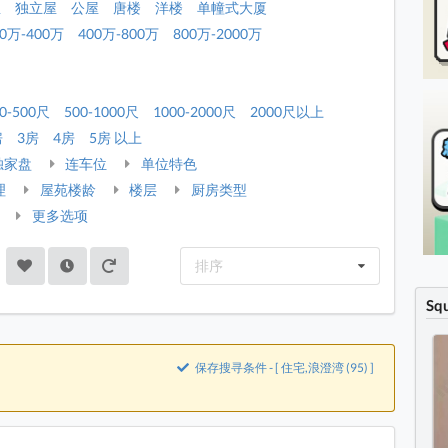
屋
独立屋
公屋
唐楼
洋楼
单幢式大厦
00万-400万
400万-800万
800万-2000万
0-500尺
500-1000尺
1000-2000尺
2000尺以上
房
3房
4房
5房 以上
独家盘
连车位
单位特色
理
屋苑楼龄
楼层
厨房类型
更多选项
排序
Sq
保存搜寻条件 - [ 住宅,浪澄湾 (95) ]