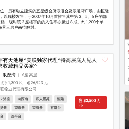
业单位，另有独立建筑的五星级会所浪澄会及浪澄湾广场，由恒隆
，以现楼发售，于2007年10月首推售其中第 3、5、6 座的部
，现时该 3 座楼宇的的入住率亦超过 8 成。约1,200个单
海景三房户尚待解封。
料
罕有天池屋^美联独家代理^特高层底人见人
求收藏精品买家^
浪澄湾
6座 高层
|
积: 1,300 尺
@26,923 元
联物业代理有限公司
, 2 浴室
向西南
私人屋苑
恒隆
售 $3,500 万
元
扬景
望市景
望海景
有露台
台
连平台