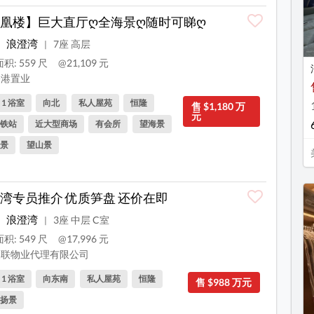
凰楼】巨大直厅ღ全海景ღ随时可睇ღ
浪澄湾
7座 高层
|
积: 559 尺
@21,109 元
港置业
, 1 浴室
向北
私人屋苑
恒隆
售 $1,180 万
元
铁站
近大型商场
有会所
望海景
景
望山景
湾专员推介 优质笋盘 还价在即
浪澄湾
3座 中层 C室
|
积: 549 尺
@17,996 元
联物业代理有限公司
, 1 浴室
向东南
私人屋苑
恒隆
售 $988 万元
扬景