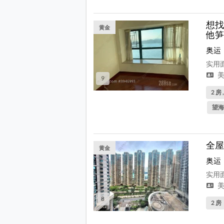
想找
黄金
他笋
奥运
实用面
美
9
2 房 
望海
全屋
黄金
奥运
实用面
美
8
2 房