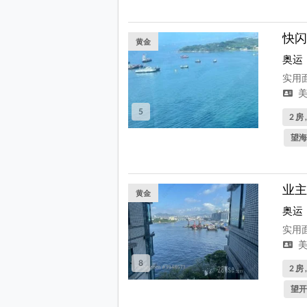
快闪
黄金
奥运
实用面
美
5
2 房 
望海
业主
黄金
奥运
实用面
美
8
2 房 
望开