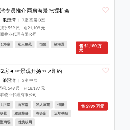
湾专员推介 两房海景 把握机会
浪澄湾
7座 高层 B室
|
积: 559 尺
@21,109 元
联物业代理有限公司
, 1 浴室
私人屋苑
恒隆
望海景
售 $1,180 万
元
笋2房◄ ☞景观开扬☜ ➚即约
浪澄湾
3座 中层
|
积: 549 尺
@18,197 元
联物业代理有限公司
, 1 浴室
向东南
私人屋苑
恒隆
售 $999 万元
扬景
雅致装修
有会所
近地铁站
型商场
优质校网