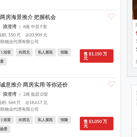
两房海景推介 把握机会
浪澄湾
8座 中层 F室
|
积: 550 尺
@20,909 元
联物业代理有限公司
, 1 浴室
向西北
私人屋苑
恒隆
售 $1,150 万
元
景
诚意推介 两房实用 等你还价
浪澄湾
2座 低层 D室
|
积: 564 尺
@18,617 元
联物业代理有限公司
, 1 浴室
向西北
私人屋苑
恒隆
售 $1,050 万
元
扬景