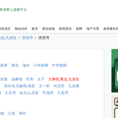
1 香港网上搵楼平台
屋苑成交
物业估价
家具
置业按揭
新闻资讯
校网
地产代理
易发楼价
奥运,九龙站
浪澄湾
浪澄湾
新界
离岛
海外
小学校网
中学校网
佐敦
油麻地
旺角
太子
大角咀,奥运,九龙站
角
深水埗,石硖尾,南昌
又一村
何文田
九龙塘
城
土瓜湾
钻石山,乐富
牛池湾
九龙湾
站
店铺
土地
海外