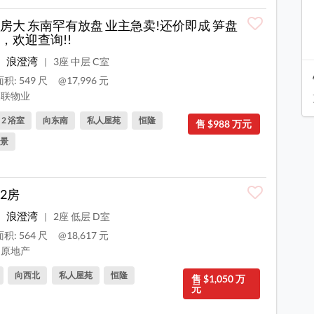
房大 东南罕有放盘 业主急卖!还价即成 笋盘
，欢迎查询!!
浪澄湾
3座 中层 C室
|
积: 549 尺
@17,996 元
联物业
, 2 浴室
向东南
私人屋苑
恒隆
售 $988 万元
景
2房
浪澄湾
2座 低层 D室
|
积: 564 尺
@18,617 元
原地产
向西北
私人屋苑
恒隆
售 $1,050 万
元