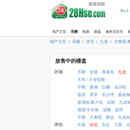
No.
地产主页
买楼
租屋
新盘
服务式住宅
地产主页
买楼
住宅
九龙
大角咀,
放售中的楼盘
区域:
不限
全港
香港岛
九龙
大学 / 大专院校
不限
黄埔
红磡
尖沙咀
荔景
美孚
长沙湾
荔枝
新蒲岗,黄大仙
启德
九龙
观塘,牛头角
油塘
蓝田
不限
大角咀
奥运
九龙
类别:
不限
住宅
车位
工商