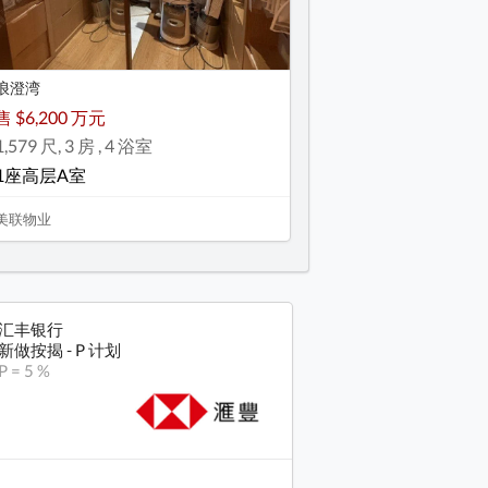
浪澄湾
售 $6,200 万元
1,579 尺, 3 房 , 4 浴室
1座高层A室
美联物业
汇丰银行
新做按揭 - P 计划
P = 5 %