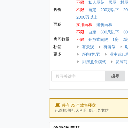
不限
私人屋苑
居屋
村
售价:
不限
自定
200万以下
2
2000万以上
面积:
实用面积
建筑面积
不限
自定
300尺以下
30
房间数量:
不限
开放式间隔
1房
2
标签:
有景观
有装修
更多:
座向(客厅)
业主或代
厨房煮食模式
发展商
搜寻
共有 95 个放售楼盘
已选择地区: 大角咀, 奥运, 九龙站