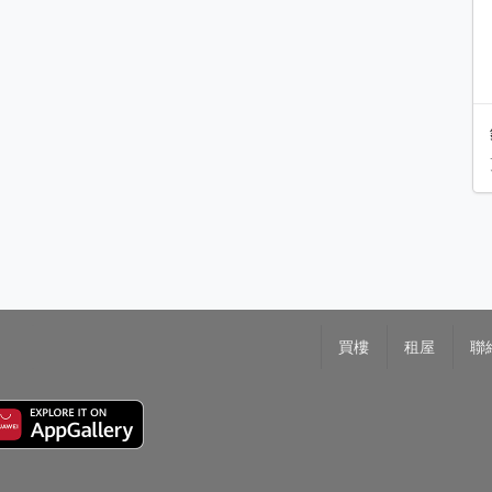
買樓
租屋
聯