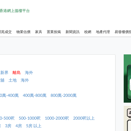
1 香港網上搵樓平台
屋苑成交
物業估價
家具
置業按揭
新聞資訊
校網
地產代理
易發樓價
新界
離島
海外
店舖
土地
海外
00萬-400萬
400萬-800萬
800萬-2000萬
0-500呎
500-1000呎
1000-2000呎
2000呎以上
房
3房
4房
5房 以上