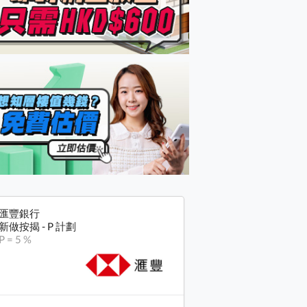
匯豐銀行
新做按揭 - P 計劃
P = 5 %