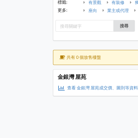
標籤:
有景觀
有裝修
更多:
座向
業主或代理
搜尋
共有 0 個放售樓盤
金銀灣 屋苑
查看 金銀灣 屋苑成交價、圖則等資