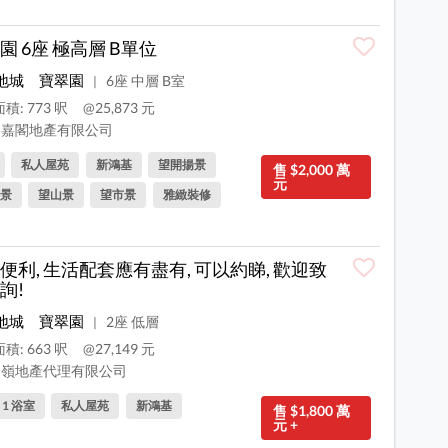
園 6座 極高層 B單位
地城
寶翠園
6座 中層 B室
|
積: 773 呎
@25,873 元
嘉閣地產有限公司
私人屋苑
新鴻基
望開揚景
售 $2,000 萬
元
景
望山景
望市景
雅緻裝修
便利, 生活配套應有盡有, 可以約睇, 歡迎致
詢!
地城
寶翠園
2座 低層
|
積: 663 呎
@27,149 元
嶺地產代理有限公司
, 1 浴室
私人屋苑
新鴻基
售 $1,800 萬
元 +