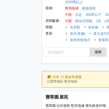
2000萬以上
面積:
實用面積
建築面積
不限
自定
300呎以下
30
房間數量:
不限
開放式間隔
1房
2
標籤:
有景觀
有裝修
更多:
座向(客廳)
業主或代
廚房煮食模式
發展商
搜尋
共有 72 個放售樓盤
已選擇地區: 堅尼地城
寶翠園 屋苑
寶翠園 位於港島 堅尼地城 薄扶林道89號，發