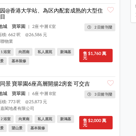
园@香港大学站、為区內配套成熟的大型住
目
地城
寶翠園
2座 中層 E室
|
2 日前 刊登
積: 662 呎
@26,586 元
聯物業
, 1 浴室
向西南
私人屋苑
新鴻基
售 $1,760 萬
元
景
基本裝修
同景 寶翠園6座高層開揚2房套 可交吉
地城
寶翠園
6座 中層 B室
|
3 日前 刊登
積: 773 呎
@25,873 元
嘉閣地產有限公司
, 2 浴室
向東南
私人屋苑
新鴻基
售 $2,000 萬
元
景
望山景
基本裝修