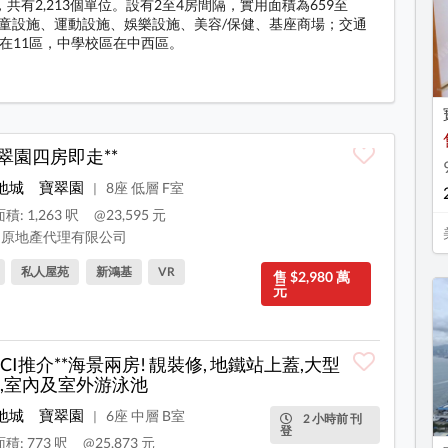
有2,213個單位。設有2至4房間隔，實用面積為659至
、兒童設施、運動設施、娛樂設施、美容/保健、基座商場；交通
在11區，中學校區在中西區。
料
寶翠園四房即走**
地城
寶翠園
8座 低層 F室
|
積: 1,263 呎
@23,595 元
原地產代理有限公司
私人屋苑
新鴻基
VR
售 $2,980 萬
元
CECI推介**海景兩房! 靚裝修, 地鐵站上蓋,大型
,室內及室外游泳池
地城
寶翠園
6座 中層 B室
|
2 小時前 刊
登
積: 773 呎
@25,873 元