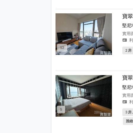
寶翠
堅尼
實用面
利
12
2 房
寶翠
堅尼
實用面
利
5
3 房 
雅緻