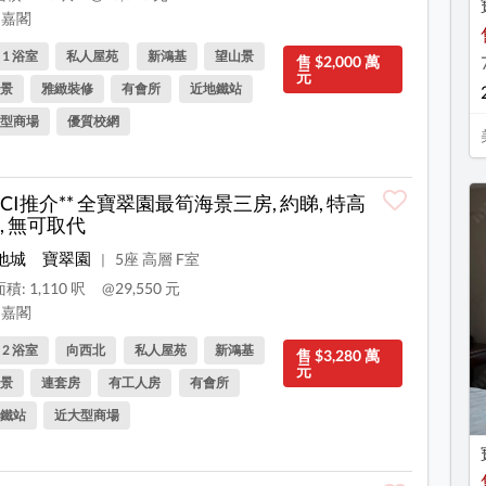
嘉閣
, 1 浴室
私人屋苑
新鴻基
望山景
售 $2,000 萬
元
景
雅緻裝修
有會所
近地鐵站
型商場
優質校網
CECI推介** 全寶翠園最筍海景三房, 約睇, 特高
, 無可取代
地城
寶翠園
5座 高層 F室
|
積: 1,110 呎
@29,550 元
嘉閣
, 2 浴室
向西北
私人屋苑
新鴻基
售 $3,280 萬
元
景
連套房
有工人房
有會所
鐵站
近大型商場