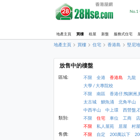
No.
地產主頁
買樓
租屋
新盤
服務式住宅
地產主頁
買樓
住宅
香港島
堅尼
放售中的樓盤
區域:
不限
全港
香港島
九龍
大學 / 大專院校
不限
南區
香港仔,鴨脷洲,
太古城
鰂魚涌
北角半山
中西半山
中上環
西營盤,
類別:
不限
住宅
車位
工商
不限
私人屋苑
居屋
村
售價:
不限
自定
200萬以下
2