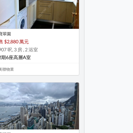
寶翠園
售 $2,880 萬元
907 呎, 3 房 , 2 浴室
2期6座高層A室
美聯物業