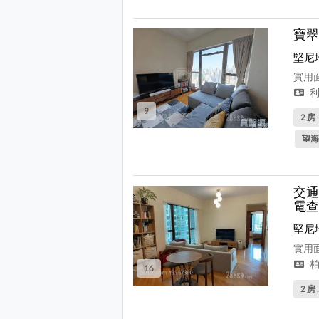
寶翠
堅尼
實用面
利
9
2 房
望海
交通
電查
堅尼
實用面
柏
16
2 房 