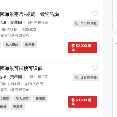
園海景兩房+梗廚，歡迎諮詢
地城
寶翠園
6座 中層 B室
|
2 日前 刊登
積: 773 呎
@25,873 元
嘉閣地產有限公司
私人屋苑
新鴻基
售 $2,000 萬
元
園海景可睇樓可議價
地城
寶翠園
1座 中層 F室
|
2 日前 刊登
積: 1,244 呎
@28,939 元
嘉閣地產有限公司
, 2 浴室
私人屋苑
新鴻基
售 $3,600 萬
元
裝修
望海景