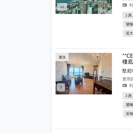
利
12
2 房 
望海
近大
**
置頂
樓底
堅尼
實用面
利
5
3 房 
望海
近地