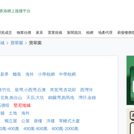
1 香港網上搵樓平台
屋苑成交
物業估價
家具
置業按揭
新聞資訊
校網
地產代理
易發樓價
地城
寶翠園
寶翠園
新界
離島
海外
小學校網
中學校網
黃竹坑
柴灣,小西灣,石澳
筲箕灣,杏花邨
西灣河
北角,炮台山
天后,大坑
銅鑼灣,跑馬地
灣仔,金鐘
石塘咀
堅尼地城
店舖
土地
海外
屋
獨立屋
公屋
唐樓
洋樓
單幢式大廈
00萬-400萬
400萬-800萬
800萬-2000萬