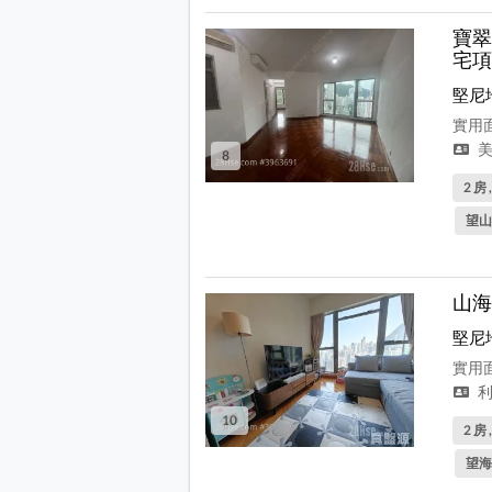
寶翠
宅項
堅尼
實用面
美
8
2 房 
望山
山海
堅尼
實用面
利
10
2 房 
望海