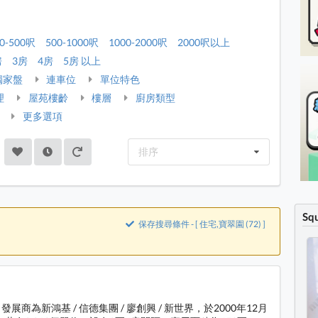
0-500呎
500-1000呎
1000-2000呎
2000呎以上
房
3房
4房
5房 以上
獨家盤
連車位
單位特色
理
屋苑樓齡
樓層
廚房類型
更多選項
排序
Sq
保存搜尋條件 - [ 住宅,寶翠園 (72) ]
展商為新鴻基 / 信德集團 / 廖創興 / 新世界，於2000年12月