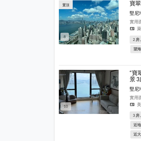
寶翠
置頂
堅尼
實用面
萊
8
2 房 
望海
“寶
景 
堅尼
實用面
美
10
3 房 
近地
近大