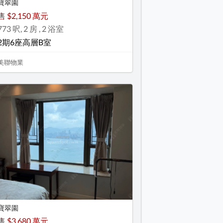
寶翠園
售 $2,150 萬元
773 呎, 2 房 , 2 浴室
2期6座高層B室
美聯物業
寶翠園
售 $3,680 萬元