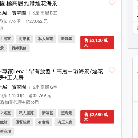
園 極高層 維港煙花海景
地城
寶翠園
6座 高層 B室
|
積: 776 呎
@27,062 元
坊
, 1 浴室
向東北
私人屋苑
新鴻基
售 $2,100 萬
元
景
雅緻裝修
翠專家Lena “ 罕有放盤！高層中環海景/煙花
3房+工人房
地城
寶翠園
6座 高層 G室
|
積: 1,123 呎
@32,769 元
聯物業代理有限公司
, 2 浴室
私人屋苑
新鴻基
望海景
售 $3,680 萬
元
鐵站
優質校網
有會所
有工人房
型商場