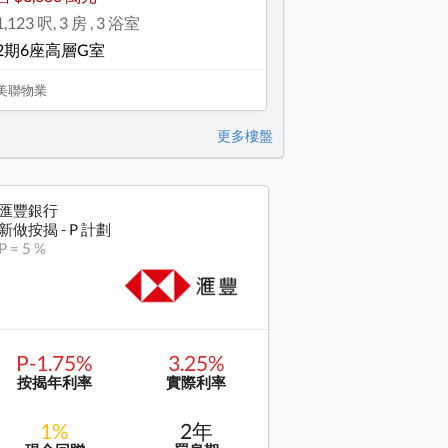
1,123 呎, 3 房 , 3 浴室
2期6座高層G室
美聯物業
更多樓盤
匯豐銀行
新做按揭 - P 計劃
P = 5 %
P-1.75%
3.25%
按揭年利率
實際利率
1%
2年