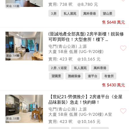
實用: 738 呎
@8,780 元
黃金, 11圖
3 房
私人屋苑
萬科香港
望山景
售 $648 萬元
(晉誠地產全部真盤) 2房半新樓！靚裝修
可即買即住！大型會所！樓下 ...
屯門(青山公路) 上源
大廈 5B座 低層 (UG-9/20樓)
黃金, 14圖
實用: 423 呎
@10,165 元
2 房 , 1 浴室
私人屋苑
萬科香港
望園景
雅緻裝修
連平台
有會所
售 $430 萬元
【世紀21-劈價推介】2房連平台《全屋
品味新裝》急走！快約睇！
屯門(青山公路) 上源
大廈 5B座 低層 (UG-9/20樓) A室
黃金, 18圖
實用: 423 呎
@10,165 元