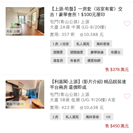
【上源-筍盤】一房套《浴室有窗》交
吉！豪華會所！$100元厘印
屯門(青山公路) 上源
大廈 2A座 中層 (LG-8/20樓)
黃金, 15圖
實用: 357 呎
@10,588 元
1 房 , 1 浴室
私人屋苑
萬科香港
望園景
望開揚景
豪華裝修
有露台
連套房
有會所
優質校網
售 $378 萬元
【利嘉閣·上源】(影片介紹) 精品靚裝連
平台兩房 還價即成
屯門(青山公路) 上源
大廈 5B座 低層 (UG-9/20樓) A室
黃金, 10圖
實用: 423 呎
@10,638 元
2 房
私人屋苑
萬科香港
VR
售 $450 萬元