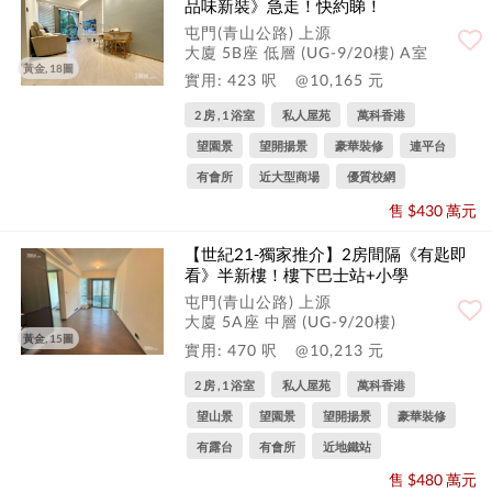
品味新裝》急走！快約睇！
屯門(青山公路) 上源
大廈 5B座 低層 (UG-9/20樓) A室
黃金, 18圖
實用: 423 呎
@10,165 元
2 房 , 1 浴室
私人屋苑
萬科香港
望園景
望開揚景
豪華裝修
連平台
有會所
近大型商場
優質校網
售 $430 萬元
【世紀21-獨家推介】2房間隔《有匙即
看》半新樓！樓下巴士站+小學
屯門(青山公路) 上源
大廈 5A座 中層 (UG-9/20樓)
黃金, 15圖
實用: 470 呎
@10,213 元
2 房 , 1 浴室
私人屋苑
萬科香港
望山景
望園景
望開揚景
豪華裝修
有露台
有會所
近地鐵站
售 $480 萬元