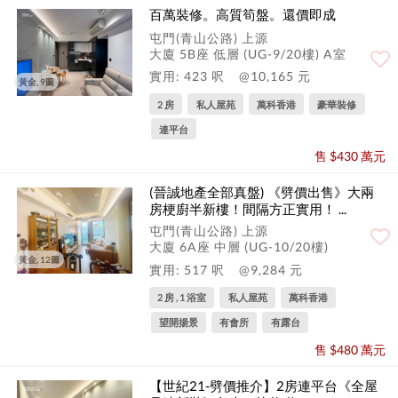
百萬裝修。高質筍盤。還價即成
屯門(青山公路) 上源
大廈 5B座 低層 (UG-9/20樓) A室
實用: 423 呎
@10,165 元
黃金, 9圖
2 房
私人屋苑
萬科香港
豪華裝修
連平台
售 $430 萬元
(晉誠地產全部真盤) 《劈價出售》大兩
房梗廚半新樓！間隔方正實用！ ...
屯門(青山公路) 上源
大廈 6A座 中層 (UG-10/20樓)
黃金, 12圖
實用: 517 呎
@9,284 元
2 房 , 1 浴室
私人屋苑
萬科香港
望開揚景
有會所
有露台
售 $480 萬元
【世紀21-劈價推介】2房連平台《全屋