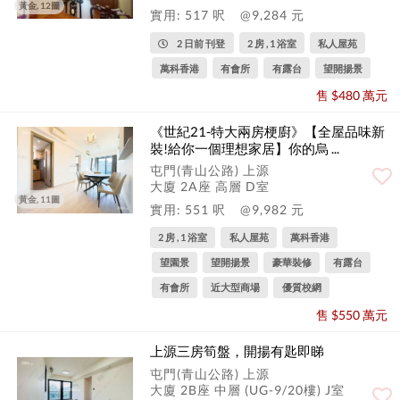
黃金, 12圖
實用: 517 呎
@9,284 元
2 日前 刊登
2 房 , 1 浴室
私人屋苑
萬科香港
有會所
有露台
望開揚景
售 $480 萬元
《世紀21-特大兩房梗廚》【全屋品味新
裝!給你一個理想家居】你的烏 ...
屯門(青山公路) 上源
大廈 2A座 高層 D室
黃金, 11圖
實用: 551 呎
@9,982 元
2 房 , 1 浴室
私人屋苑
萬科香港
望園景
望開揚景
豪華裝修
有露台
有會所
近大型商場
優質校網
售 $550 萬元
上源三房筍盤，開揚有匙即睇
屯門(青山公路) 上源
大廈 2B座 中層 (UG-9/20樓) J室