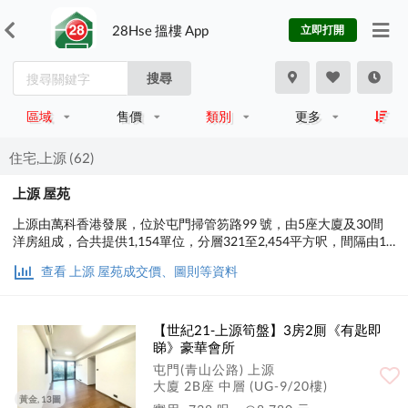
28Hse 搵樓 App
立即打開
搜尋
區域
售價
類別
更多
住宅,上源 (62)
上源 屋苑
上源由萬科香港發展，位於屯門掃管笏路99 號，由5座大廈及30間
洋房組成，合共提供1,154單位，分層321至2,454平方呎，間隔由1
房至4房；洋房2,711至4,880平方呎。
查看 上源 屋苑成交價、圖則等資料
【世紀21-上源筍盤】3房2厠《有匙即
睇》豪華會所
屯門(青山公路) 上源
大廈 2B座 中層 (UG-9/20樓)
黃金, 13圖