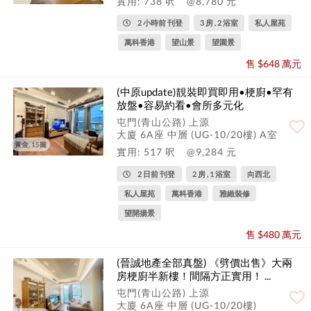
實用: 738 呎
@8,780 元
2 小時前 刊登
3 房 , 2 浴室
私人屋苑
萬科香港
望山景
望園景
售 $648 萬元
(中原update)靚裝即買即用•梗廚•罕有
放盤•容易約看•會所多元化
屯門(青山公路) 上源
大廈 6A座 中層 (UG-10/20樓) A室
黃金, 15圖
實用: 517 呎
@9,284 元
2 日前 刊登
2 房 , 1 浴室
向西北
私人屋苑
萬科香港
雅緻裝修
望開揚景
售 $480 萬元
(晉誠地產全部真盤) 《劈價出售》大兩
房梗廚半新樓！間隔方正實用！ ...
屯門(青山公路) 上源
大廈 6A座 中層 (UG-10/20樓)