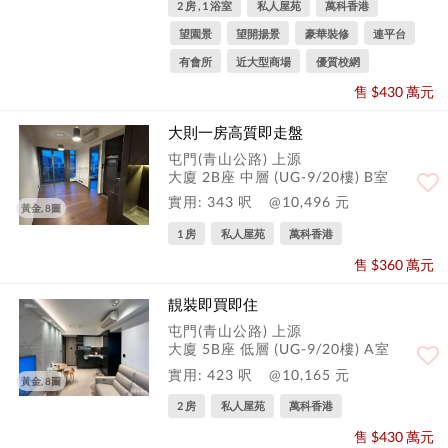
2 房 , 1 浴室
私人屋苑
萬科香港
望園景
望開揚景
豪華裝修
連平台
有會所
近大型商場
優質校網
售 $430 萬元
大則一房高質即走盤
屯門(青山公路) 上源
大廈 2B座 中層 (UG-9/20樓) B室
實用: 343 呎
@10,496 元
黃金, 8圖
1 房
私人屋苑
萬科香港
售 $360 萬元
靚裝即買即住
屯門(青山公路) 上源
大廈 5B座 低層 (UG-9/20樓) A室
實用: 423 呎
@10,165 元
黃金, 8圖
2 房
私人屋苑
萬科香港
售 $430 萬元