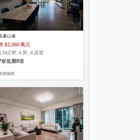
富豪山峯
售 $2,380 萬元
1,562 呎, 4 房 , 4 浴室
7座低層B室
美聯物業