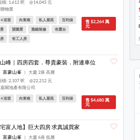
積: 1,612 呎
@14,045 元
聯物業
, 4 浴室
向東南
私人屋苑
百利保
售 $2,264 萬
元
景
望園景
雅緻裝修
有露台
房
有工人房
山峰｜四房四套．尊貴豪裝．附連車位
富豪山峯
大廈 2座 高層
|
積: 2,107 呎
@22,212 元
嘉閣地產有限公司
, 4 浴室
向東南
私人屋苑
百利保
售 $4,680 萬
元
宅富人地】巨大四房 求真誠買家
富豪山峯
大廈 6座 低層
|