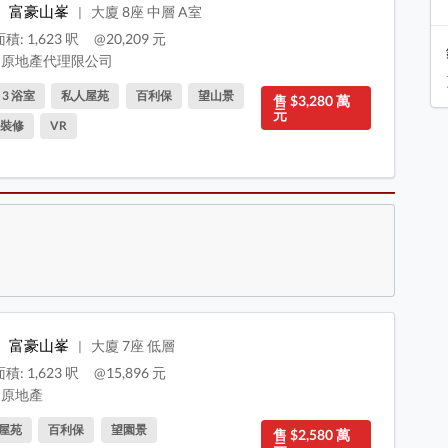
富豪山峯
大廈 8座 中層 A室
|
積: 1,623 呎
@20,209 元
原地產代理限公司
, 3 浴室
私人屋苑
百利保
望山景
售 $3,280 萬
元
裝修
VR
系列，獨特地段，千尺四房兩套 ，可約睇
富豪山峯
大廈 7座 低層
|
積: 1,623 呎
@15,896 元
原地產
屋苑
百利保
望園景
售 $2,580 萬