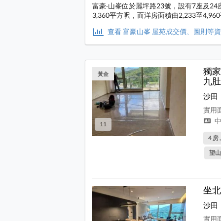
富豪‧山峯位於麗坪路23號，設有7座及24
3,360平方呎，而洋房面積由2,233至4,9
查看 富豪山峯 屋苑成交價、圖則等
獨家
黃金
九肚
沙田
實用面
中
11
4 房 
望山
坐北
沙田
實用面