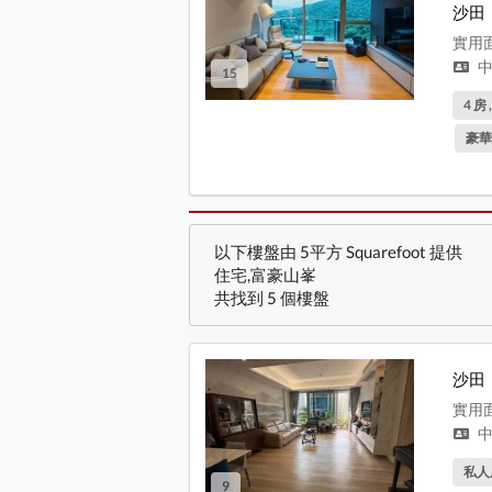
沙田
實用面
中
15
4 房 
豪華
以下樓盤由 5平方 Squarefoot 提供
住宅,富豪山峯
共找到 5 個樓盤
富豪
沙田
實用面
中
私人
9