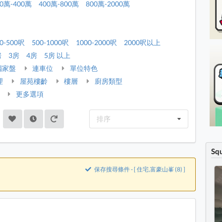
00萬-400萬
400萬-800萬
800萬-2000萬
0-500呎
500-1000呎
1000-2000呎
2000呎以上
房
3房
4房
5房 以上
獨家盤
連車位
單位特色
理
屋苑樓齡
樓層
廚房類型
更多選項
排序
Sq
保存搜尋條件 - [ 住宅,富豪山峯 (8) ]