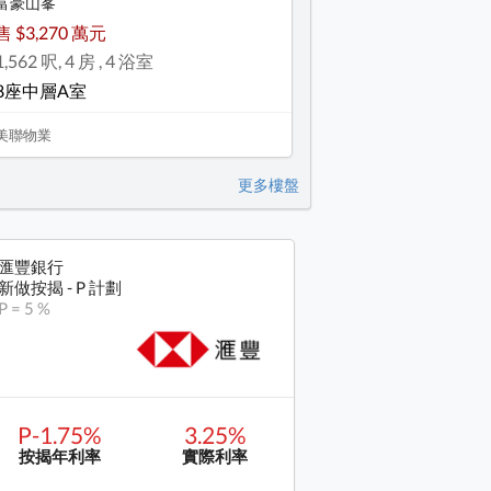
富豪山峯
售 $3,270 萬元
1,562 呎, 4 房 , 4 浴室
8座中層A室
美聯物業
更多樓盤
匯豐銀行
新做按揭 - P 計劃
P = 5 %
P-1.75%
3.25%
按揭年利率
實際利率