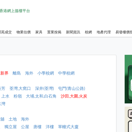
1 香港網上搵樓平台
屋苑成交
物業估價
家具
置業按揭
新聞資訊
校網
地產代理
易發樓價
新界
離島
海外
小學校網
中學校網
葵芳
荃灣,大窩口
深井(荃灣)
屯門(青山公路)
上水
粉嶺
大埔,太和,白石角
沙田,大圍,火炭
水灣
店舖
土地
海外
屋
獨立屋
公屋
唐樓
洋樓
單幢式大廈