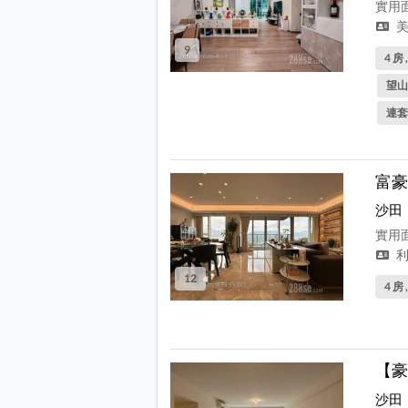
實用面
美
9
4 房 
望山
連套
富豪
沙田
實用面
利
12
4 房 
【豪
沙田