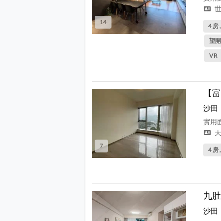
世
14
4 房 
望開
VR
【富
沙田
實用面
天
7
4 房 
九肚
沙田