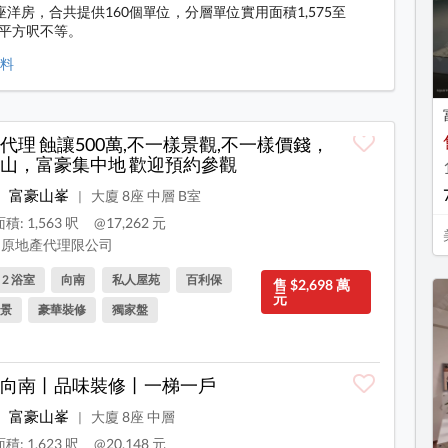
座洋房，合共提供160個單位，分層單位實用面積1,575至
60平方呎不等。
資料
代理 蝕讓500萬,不一樣景觀,不一樣價錢，
山，富豪集中地 歡迎預約參觀
富豪山峯
大廈 8座 中層 B室
|
積: 1,563 呎
@17,262 元
原地產代理限公司
, 2 浴室
向南
私人屋苑
百利保
售 $2,698 萬
元
景
豪華裝修
獨家盤
向南丨品味裝修丨一梯一戶
富豪山峯
大廈 8座 中層
|
積: 1,623 呎
@20,148 元