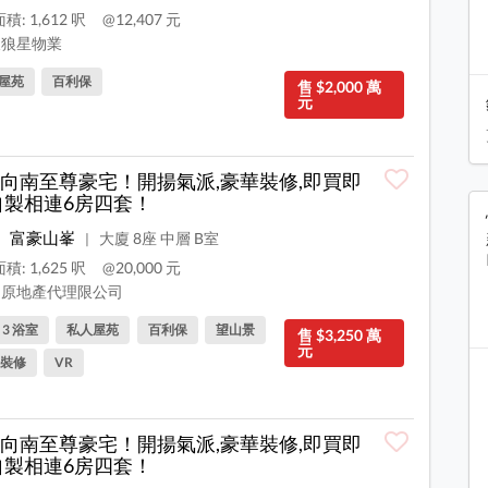
積: 1,612 呎
@12,407 元
狼星物業
屋苑
百利保
售 $2,000 萬
元
向南至尊豪宅！開揚氣派,豪華裝修,即買即
自製相連6房四套！
富豪山峯
大廈 8座 中層 B室
|
積: 1,625 呎
@20,000 元
原地產代理限公司
, 3 浴室
私人屋苑
百利保
望山景
售 $3,250 萬
元
裝修
VR
向南至尊豪宅！開揚氣派,豪華裝修,即買即
自製相連6房四套！