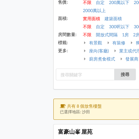
售價:
不限
自定
200萬以下
2
2000萬以上
面積:
實用面積
建築面積
不限
自定
300呎以下
30
房間數量:
不限
開放式間隔
1房
2
標籤:
有景觀
有裝修
更多:
座向(客廳)
業主或代
廚房煮食模式
發展商
搜尋
共有 8 個放售樓盤
已選擇地區: 沙田
富豪山峯 屋苑