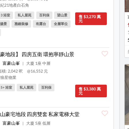
紀21地產白石角
, 3 浴室
私人屋苑
百利保
望山景
售 $3,270 萬
元
揚景
雅緻裝修
有露台
全層單位
豪地段】 四房五衛 環抱寧靜山景
富豪山峯
大廈 1座 中層
|
積: 2,042 呎
@16,552 元
狼星物業
, 5+ 浴室
私人屋苑
百利保
售 $3,380 萬
元
山豪宅地段 四房雙套 私家電梯大堂
富豪山峯
大廈 5座 低層
|