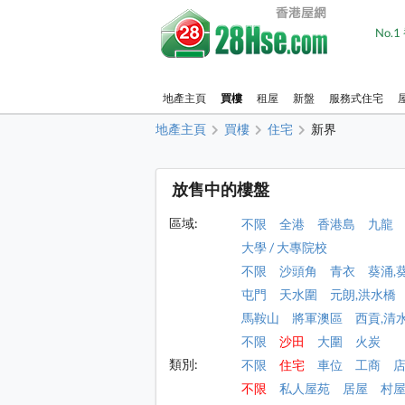
No.
地產主頁
買樓
租屋
新盤
服務式住宅
地產主頁
買樓
住宅
新界
放售中的樓盤
區域:
不限
全港
香港島
九龍
大學 / 大專院校
不限
沙頭角
青衣
葵涌,
屯門
天水圍
元朗,洪水橋
馬鞍山
將軍澳區
西貢,清
不限
沙田
大圍
火炭
類別:
不限
住宅
車位
工商
不限
私人屋苑
居屋
村