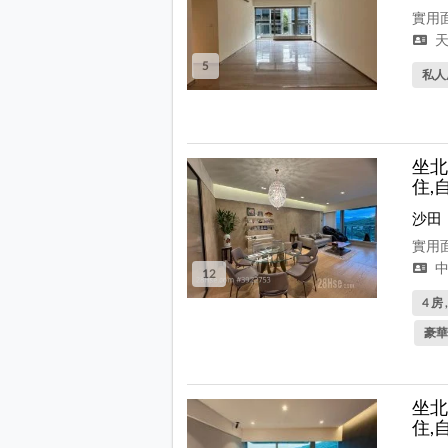
實用面
天
5
私人
坐北
住,
沙田
實用面
中
12
4 房 
豪華
坐北
住,