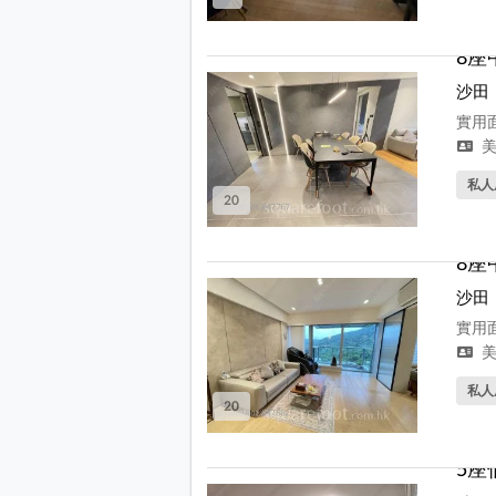
8座
沙田
實用面
美
私人
20
8座
沙田
實用面
美
私人
20
5座