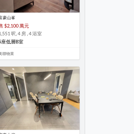
富豪山峯
售 $2,100 萬元
1,551 呎, 4 房 , 4 浴室
5座低層B室
美聯物業