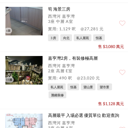
筍 海景三房
西灣河 嘉亨灣
3座 中層 A室
實用: 1,129 呎
@27,281 元
6圖
3 房
向北
私人屋苑
恒基
售 $3,080 萬元
嘉亨灣2房，有裝修極高層
西灣河 嘉亨灣
2座 高層 E室
實用: 490 呎
@23,020 元
11圖
私人屋苑
恒基
望山景
望市景
雅緻裝修
售 $1,128 萬元
高層最平 入埸必選 優質單位 歡迎查詢
西灣河 嘉亨灣
3座 中層 A室