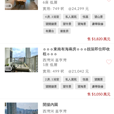
6座 低層
16圖
實用: 749 呎
@24,299 元
4 房 , 3 浴室
私人屋苑
恒基
望山景
望開揚景
望市景
望海景
豪華裝修
有露台
連套房
售 $1,820 萬元
☼☼☼東南有海兩房☼☼☼靚裝即住即收
租☼☼☼
西灣河 嘉亨灣
1座 低層
10圖
實用: 499 呎
@21,042 元
2 房 , 1 浴室
私人屋苑
恒基
望園景
望開揚景
望市景
望海景
豪華裝修
售 $1,050 萬元
開揚內園
西灣河 嘉亨灣