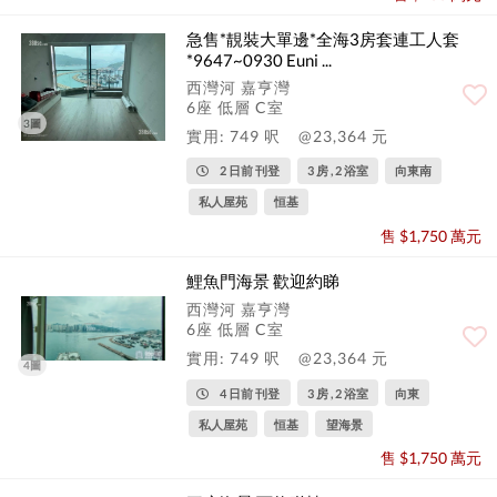
急售*靚裝大單邊*全海3房套連工人套
*9647~0930 Euni ...
西灣河 嘉亨灣
6座 低層 C室
3圖
實用: 749 呎
@23,364 元
2 日前 刊登
3 房 , 2 浴室
向東南
私人屋苑
恒基
售 $1,750 萬元
鯉魚門海景 歡迎約睇
西灣河 嘉亨灣
6座 低層 C室
實用: 749 呎
@23,364 元
4圖
4 日前 刊登
3 房 , 2 浴室
向東
私人屋苑
恒基
望海景
售 $1,750 萬元