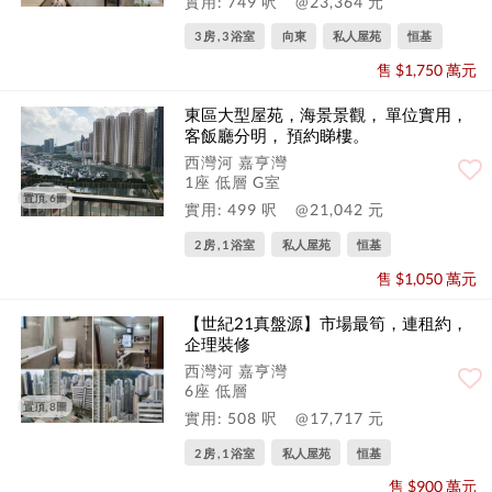
實用: 749 呎
@23,364 元
3 房 , 3 浴室
向東
私人屋苑
恒基
售 $1,750 萬元
東區大型屋苑，海景景觀， 單位實用，
客飯廳分明， 預約睇樓。
西灣河 嘉亨灣
1座 低層 G室
置頂, 6圖
實用: 499 呎
@21,042 元
2 房 , 1 浴室
私人屋苑
恒基
售 $1,050 萬元
【世紀21真盤源】市場最筍，連租約，
企理裝修
西灣河 嘉亨灣
6座 低層
置頂, 8圖
實用: 508 呎
@17,717 元
2 房 , 1 浴室
私人屋苑
恒基
售 $900 萬元