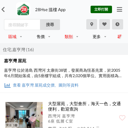
28Hse 搵樓 App
立即打開
搜尋
區域
售價
類別
更多
住宅,嘉亨灣 (16)
嘉亨灣 屋苑
嘉亨灣 位於港島 西灣河 太康街38號，發展商為恆基兆業，於2005
年6月開始落成，由5座樓宇組成，共有2,020個單位。實用面積為
293至2,170平方呎，屋苑內設有會所、泳池、兒童設施、運動設
查看 嘉亨灣 屋苑成交價、圖則等資料
施、娛樂設施、餐飲設施、美容/保健、休閒區；交通便利，步行至
港鐵時間約6分鐘，小學校網在14區，中學校區在東區。
大型屋苑，大型會所，海天一色，交通
便利，歡迎查詢
西灣河 嘉亨灣
6座 低層 C室
黃金, 5圖