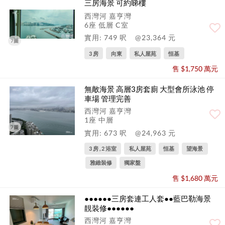
三房海景 可約睇樓
西灣河 嘉亨灣
6座 低層 C室
實用: 749 呎
@23,364 元
7圖
3 房
向東
私人屋苑
恒基
售 $1,750 萬元
無敵海景 高層3房套廁 大型會所泳池 停
車場 管理完善
西灣河 嘉亨灣
1座 中層
7圖
實用: 673 呎
@24,963 元
3 房 , 2 浴室
私人屋苑
恒基
望海景
雅緻裝修
獨家盤
售 $1,680 萬元
●●●●●●三房套連工人套●●藍巴勒海景
靚裝修●●●●●●
西灣河 嘉亨灣